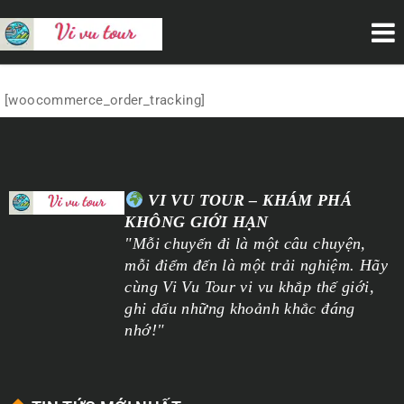
VI VU TOUR
[woocommerce_order_tracking]
VI VU TOUR – KHÁM PHÁ
KHÔNG GIỚI HẠN
"Mỗi chuyến đi là một câu chuyện,
mỗi điểm đến là một trải nghiệm. Hãy
cùng Vi Vu Tour vi vu khắp thế giới,
ghi dấu những khoảnh khắc đáng
nhớ!"