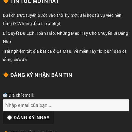
TIN TỨC MỚI NHẤT
Du lịch trực tuyến bước vào thời kỳ mới: Bài học từ vụ việc nền
tảng OTA hàng đầu bị xử phạt
Bí Quyết Du Lịch Hoàn Hảo: Những Mẹo Hay Cho Chuyến Đi Đáng
Nhớ
Trải nghiệm tát đìa bắt cá ở Cà Mau: Về miền Tây “lội bùn” săn cá
đồng cực đã
ĐĂNG KÝ NHẬN BẢN TIN
Địa chỉ email: