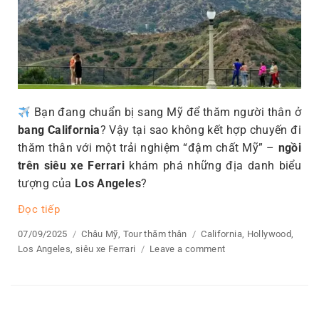
Bạn đang chuẩn bị sang Mỹ để thăm người thân ở
bang California
? Vậy tại sao không kết hợp chuyến đi
thăm thân với một trải nghiệm “đậm chất Mỹ” –
ngồi
trên siêu xe Ferrari
khám phá những địa danh biểu
tượng của
Los Angeles
?
Đọc tiếp
“Tour Thăm Thân California – Trải Nghiệm Đẳng Cấp
Posted
07/09/2025
Categories
Châu Mỹ
,
Tour thăm thân
Tags
California
,
Hollywood
,
on
Los Angeles
,
siêu xe Ferrari
Leave a comment
on
Tour
Thăm
Thân
California