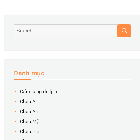
–
Trải
Nghiệm
Đẳng
SE
Search
Cấp
Cùng
for:
Siêu
Xe
Ferrari
Danh mục
Cẩm nang du lịch
Châu Á
Châu Âu
Châu Mỹ
Châu Phi